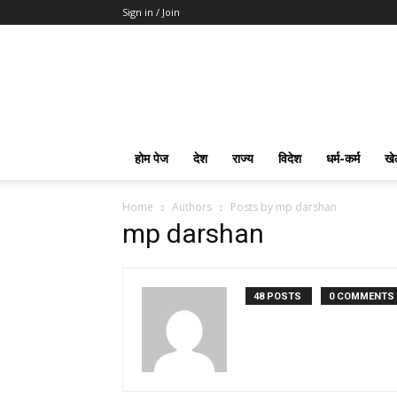
Sign in / Join
mpd
Slot
Gacor
Slot
Pragmatic
Toto
होम पेज
देश
राज्य
विदेश
धर्म-कर्म
खे
Slot
Terpercaya
Home
Authors
Posts by mp darshan
mp darshan
48 POSTS
0 COMMENTS