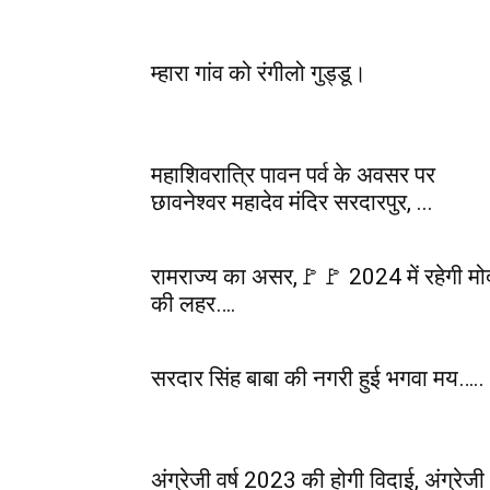
म्हारा गांव को रंगीलो गुड्डू।
महाशिवरात्रि पावन पर्व के अवसर पर
छावनेश्वर महादेव मंदिर सरदारपुर, ...
रामराज्य का असर,🚩🚩 2024 में रहेगी मो
की लहर….
सरदार सिंह बाबा की नगरी हुई भगवा मय…..
अंग्रेजी वर्ष 2023 की होगी विदाई, अंग्रेजी