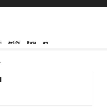
ल
टेक्नोलॉजी
बिजनेस
अन्य
v