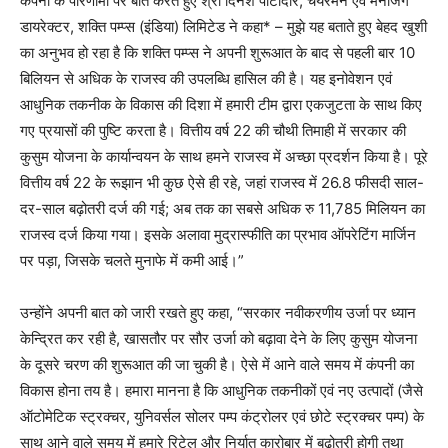
कंपनी के परिणामों पर बात करते हुए श्री दिनेश पाटीदार, चेयरमैन एवं मैनेजिंग
डायरेक्टर, शक्ति पम्प्स (इंडिया) लिमिटेड ने कहा* – मुझे यह बताते हुए बेहद खुशी
का अनुभव हो रहा है कि शक्ति पम्प्स ने अपनी शुरूआत के बाद से पहली बार 10
बिलियन से अधिक के राजस्व की उपलब्धि हासिल की है। यह इनोवेशन एवं
आधुनिक तकनीक के विकास की दिशा में हमारी टीम द्वारा एकजुटता के साथ किए
गए प्रयासों की पुष्टि करता है। वित्तीय वर्ष 22 की चौथी तिमाही में सरकार की
कुसुम योजना के कार्यान्वयन के साथ हमने राजस्व में अच्छा प्रदर्शन किया है। पूरे
वित्तीय वर्ष 22 के रूझान भी कुछ ऐसे ही रहे, जहां राजस्व में 26.8 फीसदी साल-
दर-साल बढ़ोतरी दर्ज की गई; अब तक का सबसे अधिक रु 11,785 मिलियन का
राजस्व दर्ज किया गया। इसके अलावा मुद्रास्फीति का प्रभाव ऑपरेटिंग मार्जिन
पर पड़ा, जिसके चलते मुनाफे में कमी आई।”
उन्होंने अपनी बात को जारी रखते हुए कहा, “सरकार नवीकरणीय उर्जा पर ध्यान
केन्द्रित कर रही है, खासतौर पर सौर उर्जा को बढ़ावा देने के लिए कुसुम योजना
के दूसरे चरण की शुरूआत की जा चुकी है। ऐसे में आने वाले समय में कंपनी का
विकास होना तय है। हमारा मानना है कि आधुनिक तकनीकों एवं नए उत्पादों (जैसे
ऑटोमेटिक स्ट्रक्चर, युनिवर्सल सोलर पम्प कंट्रोलर एवं छोटे स्ट्रक्चर पम्प) के
साथ आने वाले समय में हमारे रिटेल और निर्यात कारोबार में बढ़ोतरी होगी तथा