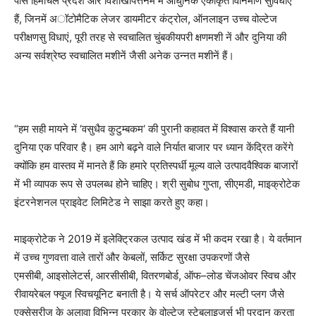
पास हिमाचल प्रदेश और विशाखापत्तनम में आधुनिक एकीकृत विनिर्माण सुविधाएं
हैं
,
जिनमें अॉटोमैटिक लेजर डायमीटर कंट्रोल
,
ऑनलाइन उच्च वोल्टेज
परीक्षणसु विधाएं
,
पूरी तरह से स्वचालित चुंबकीयपरी क्षणमशी नें और दुनिया की
अन्य सर्वश्रेष्ठ स्वचालित मशीनें जैसी अनेक उन्नत मशीनें हैं।
“
हम सही मायने में
‘
वसुधैव कुटुम्बकम
‘
की पुरानी
‌
कहावत में विश्वास करते हैं यानी
दुनिया एक परिवार है। हम आगे बढ़ने वाले निर्यात बाजार पर ध्यान केंद्रित करेंगे
क्योंकि हम वास्तव में मानते हैं कि हमारे प्रतिस्पर्धी मूल्य वाले उत्पादवैश्विक बाजारों
में भी व्यापक रूप से उपलब्ध होने चाहिए। श्री सुबोध गुप्ता
,
सीएमडी
,
माइक्रोटेक
इंटरनेशनल प्राइवेट लिमिटेड ने साझा करते हुए कहा।
माइक्रोटेक ने
2019
में इलेक्ट्रिकल उत्पाद खंड में भी कदम रखा है। ये वर्तमान
में उच्च गुणवत्ता वाले तारों और केबलों
,
सर्किट सुरक्षा उपकरणों जैसे
एमसीबी
,
आइसोलेटर्स
,
आरसीसीबी
,
वितरणबोर्ड
,
ऑफ
–
लोड चेंजओवर स्विच और
रीवायरेबल फ्यूज स्विचयूनिट बनाती है। ये सर्च ऑपरेटर और मल्टी प्लग जैसे
एक्सेसरीज के अलावा विभिन्न प्रकार के वोल्टेज स्टेबलाइजर्स भी प्रदान करता