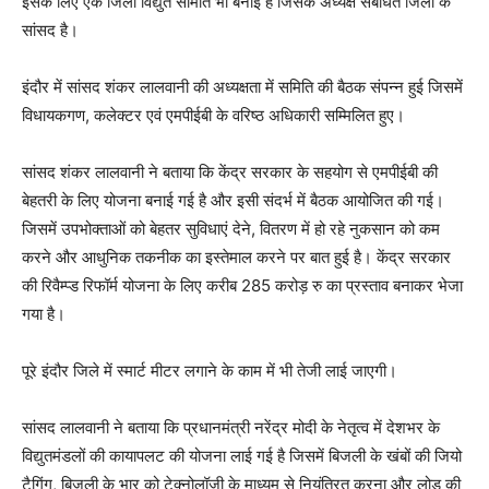
इसके लिए एक जिला विद्युत समिति भी बनाई है जिसके अध्‍यक्ष संबंधित जिलों के
सांसद है।
इंदौर में सांसद शंकर लालवानी की अध्‍यक्षता में समिति की बैठक संपन्‍न हुई जिसमें
विधायकगण, कलेक्‍टर एवं एमपीईबी के वरिष्‍ठ अधिकारी सम्मिलित हुए।
सांसद शंकर लालवानी ने बताया कि केंद्र सरकार के सहयोग से एमपीईबी की
बेहतरी के लिए योजना बनाई गई है और इसी संदर्भ में बैठक आयोजित की गई।
जिसमें उपभोक्‍ताओं को बेहतर सुविधाएं देने, वितरण में हो रहे नुकसान को कम
करने और आधुनिक तकनीक का इस्‍तेमाल करने पर बात हुई है। केंद्र सरकार
की रिवैम्‍प्‍ड रिफॉर्म योजना के लिए करीब 285 करोड़ रु का प्रस्‍ताव बनाकर भेजा
गया है।
पूरे इंदौर जिले में स्‍मार्ट मीटर लगाने के काम में भी तेजी लाई जाएगी।
सांसद लालवानी ने बताया कि प्रधानमंत्री नरेंद्र मोदी के नेतृत्‍व में देशभर के
विद्युतमंडलों की कायापलट की योजना लाई गई है जिसमें बिजली के खंबों की जियो
टैगिंग, बिजली के भार को टेक्‍नोलॉजी के माध्‍यम से नियंत्रित करना और लोड की