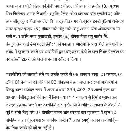
आम्बा चन्दन भोले बिहार कॉलौनी चमार मोहल्ला किशनगंज इन्दौर (3.) प्रथम
पिता जितेन्द्र सामंत निवासी- श्रृष्टि पैलेस छोटा बांगडदा रोड इन्दौर(4.) जीत
उर्फ जीतू लुहार पिता जगदीश नि. इन्द्रजीत नगर तेजपुर गडबडी पुलिया राजेन्द्र
नगर इन्दौर इन्दौर (5.) दीपक उर्फ गोटू उर्फ छोटू अंजले पिता ओमप्रकाश नि.
गली न. 1 शांति नगर मुसाखेडी, इन्दौर (6.) दीपक पिता रामु राठौर नि.
देवगुराडिया आईडिया मल्टी इंदौर* को पकडा । आरोपी के पास मिले हथियारों के
संबंध में पूछताछ करने पर आरोपियों द्वारा चोइथराम मंडी के पास स्थित पेट्रोल पंप
पर डकैती डालने को योजना बनाना स्वीकार किया ।
*आरोपियों की तलाशी लेने पर उनके कब्जे से 06 धारदार चाकू, 01 प्लायर, 01
टॉमी, 01 पेचकस एवं चोरी की 03 दोपहिया वाहन जप्त कर सभी आरोपियों के
विरुद्ध थाना राजेंद्र नगर में अपराध धारा 399, 402, 25 आर्म्स एक्ट का
अपराध पंजीबद्ध कर विवेचना में लिया गया।* *न्यायलय से रिमांड प्राप्त कर
विस्तृत पूछताछ करने पर आरोपियों द्वारा इंदौर जिले सहित आसपास के क्षेत्रो से
पूर्व मे चोरी किए गये 07 दोपहिया वाहन और बरामद कर प्रकरण में कुल 10
दोपहिया वाहन (कुल मशरूका कीमत करीब 7 लाख रुपए) बरामद कर अग्रिम
वैधानिक कार्यवाही की जा रही है।