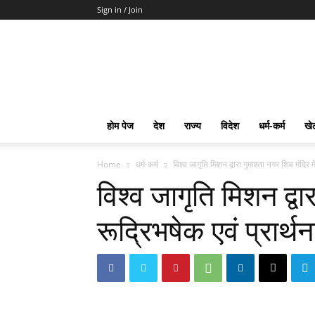
Sign in / Join
mpd
Slot
Gacor
Slot
Pragmatic
Toto
होम पेज
देश
राज्य
विदेश
धर्म-कर्म
खे
Slot
Terpercaya
Home
धर्म-कर्म
विश्व जागृति मिशन द्वारा गुमाश्ता नगर शिव मंदिर मे
विश्व जागृति मिशन द्वार
रूद्रिभषेक एवं प्रार्थन