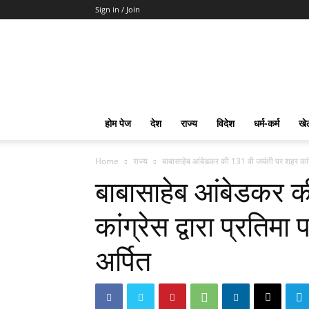
Sign in / Join
mpd
Slot
Gacor
Slot
Pragmatic
Toto
होम पेज
देश
राज्य
विदेश
धर्म-कर्म
खे
Slot
Terpercaya
Home
राज्य
बाबासाहेब आंबेडकर की 131 वी जयंती पर शहर कांग्रे
बाबासाहेब आंबेडकर 
कांग्रेस द्वारा प्रतिमा
अर्पित