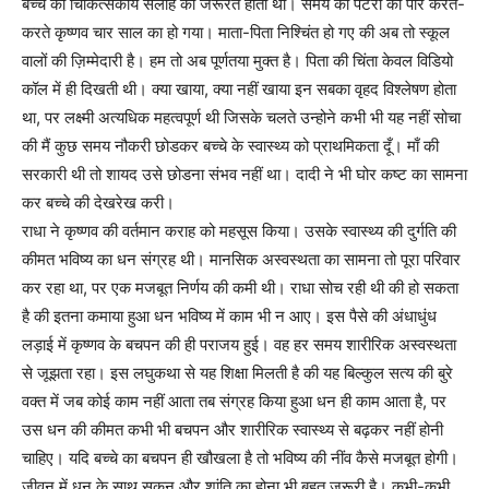
बच्चे को चिकित्सकीय सलाह की जरूरत होती थी। समय की पटरी को पार करते-
करते कृष्णव चार साल का हो गया। माता-पिता निश्चिंत हो गए की अब तो स्कूल
वालों की ज़िम्मेदारी है। हम तो अब पूर्णतया मुक्त है। पिता की चिंता केवल विडियो
कॉल में ही दिखती थी। क्या खाया, क्या नहीं खाया इन सबका वृहद विश्लेषण होता
था, पर लक्ष्मी अत्यधिक महत्वपूर्ण थी जिसके चलते उन्होने कभी भी यह नहीं सोचा
की मैं कुछ समय नौकरी छोडकर बच्चे के स्वास्थ्य को प्राथमिकता दूँ। माँ की
सरकारी थी तो शायद उसे छोडना संभव नहीं था। दादी ने भी घोर कष्ट का सामना
कर बच्चे की देखरेख करी।
राधा ने कृष्णव की वर्तमान कराह को महसूस किया। उसके स्वास्थ्य की दुर्गति की
कीमत भविष्य का धन संग्रह थी। मानसिक अस्वस्थता का सामना तो पूरा परिवार
कर रहा था, पर एक मजबूत निर्णय की कमी थी। राधा सोच रही थी की हो सकता
है की इतना कमाया हुआ धन भविष्य में काम भी न आए। इस पैसे की अंधाधुंध
लड़ाई में कृष्णव के बचपन की ही पराजय हुई। वह हर समय शारीरिक अस्वस्थता
से जूझता रहा। इस लघुकथा से यह शिक्षा मिलती है की यह बिल्कुल सत्य की बुरे
वक्त में जब कोई काम नहीं आता तब संग्रह किया हुआ धन ही काम आता है, पर
उस धन की कीमत कभी भी बचपन और शारीरिक स्वास्थ्य से बढ़कर नहीं होनी
चाहिए। यदि बच्चे का बचपन ही खौखला है तो भविष्य की नींव कैसे मजबूत होगी।
जीवन में धन के साथ सुकून और शांति का होना भी बहुत जरूरी है। कभी-कभी