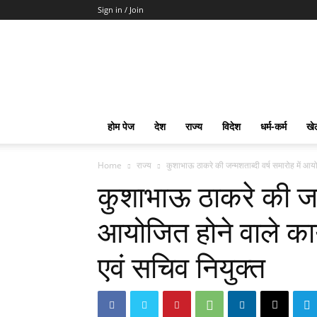
Sign in / Join
mpd
Slot
Gacor
Slot
Pragmatic
Toto
होम पेज
देश
राज्य
विदेश
धर्म-कर्म
खे
Slot
Terpercaya
Home
राज्य
कुशाभाऊ ठाकरे की जन्मशताब्दी वर्ष समारोह में आयोज
कुशाभाऊ ठाकरे की जन्म
आयोजित होने वाले कार्
एवं सचिव नियुक्त