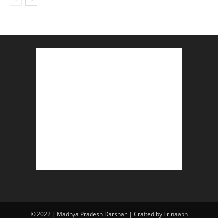
© 2022 | Madhya Pradesh Darshan | Crafted by Trinaabh