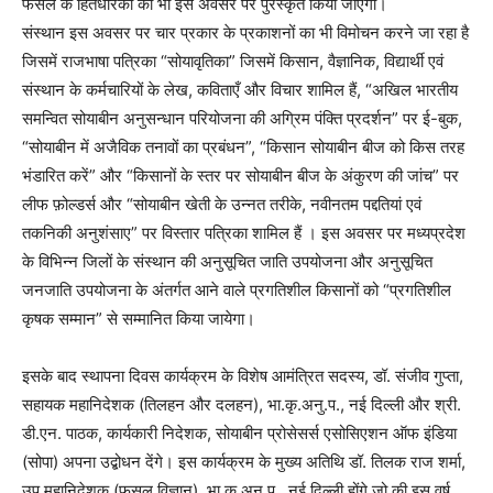
फसल के हितधारकों को भी इस अवसर पर पुरस्कृत किया जाएगा।
संस्थान इस अवसर पर चार प्रकार के प्रकाशनों का भी विमोचन करने जा रहा है
जिसमें राजभाषा पत्रिका “सोयावृतिका” जिसमें किसान, वैज्ञानिक, विद्यार्थी एवं
संस्थान के कर्मचारियों के लेख, कविताएँ और विचार शामिल हैं, “अखिल भारतीय
समन्वित सोयाबीन अनुसन्धान परियोजना की अग्रिम पंक्ति प्रदर्शन” पर ई-बुक,
“सोयाबीन में अजैविक तनावों का प्रबंधन”, “किसान सोयाबीन बीज को किस तरह
भंडारित करें” और “किसानों के स्तर पर सोयाबीन बीज के अंकुरण की जांच” पर
लीफ फ़ोल्डर्स और “सोयाबीन खेती के उन्नत तरीके, नवीनतम पद्दतियां एवं
तकनिकी अनुशंसाए” पर विस्तार पत्रिका शामिल हैं । इस अवसर पर मध्यप्रदेश
के विभिन्न जिलों के संस्थान की अनुसूचित जाति उपयोजना और अनुसूचित
जनजाति उपयोजना के अंतर्गत आने वाले प्रगतिशील किसानों को “प्रगतिशील
कृषक सम्मान” से सम्मानित किया जायेगा।
इसके बाद स्थापना दिवस कार्यक्रम के विशेष आमंत्रित सदस्य, डॉ. संजीव गुप्ता,
सहायक महानिदेशक (तिलहन और दलहन), भा.कृ.अनु.प., नई दिल्ली और श्री.
डी.एन. पाठक, कार्यकारी निदेशक, सोयाबीन प्रोसेसर्स एसोसिएशन ऑफ इंडिया
(सोपा) अपना उद्बोधन देंगे। इस कार्यक्रम के मुख्य अतिथि डॉ. तिलक राज शर्मा,
उप महानिदेशक (फसल विज्ञान), भा.कृ.अनु.प., नई दिल्ली होंगे जो की इस वर्ष