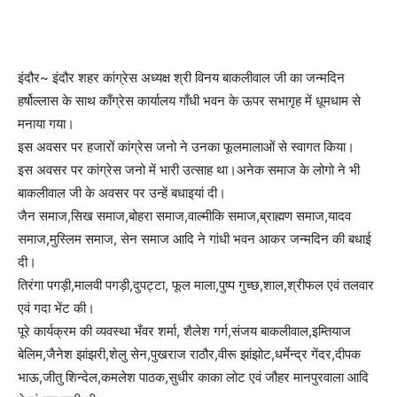
इंदौर~ इंदौर शहर कांग्रेस अध्यक्ष श्री विनय बाकलीवाल जी का जन्मदिन
हर्षोल्लास के साथ काँग्रेस कार्यालय गाँधी भवन के ऊपर सभागृह में धूमधाम से
मनाया गया।
इस अवसर पर हजारों कांग्रेस जनो ने उनका फूलमालाओं से स्वागत किया।
इस अवसर पर कांग्रेस जनो में भारी उत्साह था।अनेक समाज के लोगो ने भी
बाकलीवाल जी के अवसर पर उन्हें बधाइयां दी।
जैन समाज,सिख समाज,बोहरा समाज,वाल्मीकि समाज,ब्राह्मण समाज,यादव
समाज,मुस्लिम समाज, सेन समाज आदि ने गांधी भवन आकर जन्मदिन की बधाई
दी।
तिरंगा पगड़ी,मालवी पगड़ी,दुपट्टा, फूल माला,पुष्प गुच्छ,शाल,श्रीफल एवं तलवार
एवं गदा भेंट की।
पूरे कार्यक्रम की व्यवस्था भँवर शर्मा, शैलेश गर्ग,संजय बाकलीवाल,इम्तियाज
बेलिम,जैनेश झांझरी,शेलु सेन,पुखराज राठौर,वीरू झांझोट,धर्मेन्द्र गेंदर,दीपक
भाऊ,जीतु शिन्देल,कमलेश पाठक,सुधीर काका लोट एवं जौहर मानपुरवाला आदि