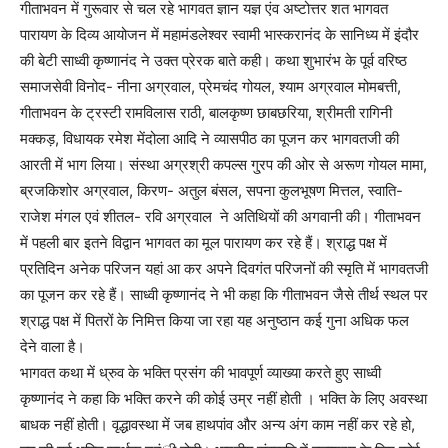
गीताभवन में गुरूवार से चल रहे भागवत ज्ञान यज्ञ एंव अष्टोत्तर शत भागवत
पारायण के दिव्य आयोजन में महामंडलेश्वर स्वामी भास्करानंद के सानिध्य में इंदौर
की बेटी साध्वी कृष्णानंद ने उक्त प्रेरक बाते कही। कथा शुभारंभ के पूर्व वरिष्ठ
समाजसेवी विनोद- नीना अग्रवाल, प्रेमचंद गोयल, श्याम अग्रवाल मोमबत्ती,
गीताभवन के ट्रस्टी रामविलास राठी, बालकृष्ण छाबछरिया, श्रीमती रागिनी
मक्कड़, विधायक रमेश मेंदोला आदि ने व्यासपीठ का पूजन कर भागवतजी की
आरती में भाग लिया। संस्था अग्रश्री कपल्स गु्रप की ओर से अरूण गोयल मामा,
ब्रजकिशोर अग्रवाल, किरण- अतुल बंसल, सपना कुलभूषण मित्तल, स्वाति-
राजेश मंगल एवं शीतल- रवि अग्रवाल ने अतिथियों की अगवानी की। गीताभवन
में पहली बार इतने विद्वान भागवत का मूल पारायण कर रहे हैं। श्राद्ध पक्ष में
प्रतिदिन अनेक परिजन यहां आ कर अपने दिवगंत परिजनों की स्मृति में भागवतजी
का पूजन कर रहे हैं। साध्वी कृष्णानंद ने भी कहा कि गीताभवन जैसे तीर्थ स्थल पर
श्राद्ध पक्ष में पितरों के निमित्त किया जा रहा यह अनुष्ठान कई गुना अधिक फल
देने वाला है।
भागवत कथा में ध्रुव के भक्ति प्रसंग की भावपूर्ण व्याख्या करते हुए साध्वी
कृष्णानंद ने कहा कि भक्ति करने की कोई उम्र नहीं होती । भक्ति के लिए अवस्था
बाधक नहीं होती। वृद्धावस्था में जब हाथपांव और अन्य अंग काम नहीं कर रहे हो,