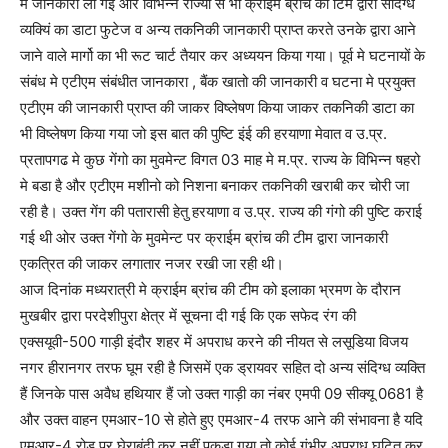
मे जानकारी ली गई और विभिन्न राज्यो से भी क्राईम ब्रांच की टिम द्वारा संदिग्ध
व्यक्यिं का डाटा फुटेज व अन्य तकनिकी जानकारी प्राप्त करते उनके द्वारा आने
जाने वाले मार्गो का भी रूट चार्ट तैयार कर अध्ययन किया गया। पूर्व मे घटनायों के
संबंध मे एटीएम संबंधीत जानकारा , बैंक खातो की जानकारी व घटना मे प्रयुक्त
एटीएम की जानकारी प्राप्त की जाकर विष्लेषण किया जाकर तकनिकी डाटा का
भी विष्लेषण किया गया जो इस बात की पुष्टि इंई की हरयाणा मेवात व उ.प्र.
प्रतापगढ मे कुछ गेंगो का मुवमेन्ट विगत 03 माह मे म.प्र. राज्य के विभिन्न षहरो
मे बडा है और एटीएम मशीनो को निशना बनाकर तकनिकी खराबी कर चोरी जा
रही है। उक्त गेंग की पतारासी हेतु हरयाणा व उ.प्र. राज्य की गंगो की पुष्टि कराई
गई थी ओर उक्त गेंगो के मुवमेन्ट पर क्राईम ब्रांच की टीम द्वारा जानकारी
एकत्रित की जाकर लगातार नजर रखी जा रही थी।
आज दिनांक मध्यरात्री मे क्राईम ब्रांच की टीम को इलाका भ्रमण के दौरान
मुखबीर द्वारा परदेशीपुरा क्षेत्र में सूचना दी गई कि एक सफेद रंग की
एक्सयूवी-500 गाड़ी इंदौर शहर में अपराध करने की नीयत से लसूडिया विजय
नगर हीरानगर तरफ घूम रही है जिसमें एक ड्रायवर सहित दो अन्य संदिग्ध व्यक्ति
हैं जिनके पास अवैध हथियार हैं जो उक्त गाड़ी का नंबर एमपी 09 सीक्यू 0681 है
और उक्त वाहन एमआर-10 से होते हुए एमआर-4 तरफ आने की संभावना है यदि
एमआर-4 रोड पर घेराबंदी कर नहीं पकड़ा गया तो कोई गंभीर अपराध घटित कर