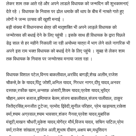
लेकर शाम तक आते रहे और अपने लाडले विधायक को जन्मदिन की शुभकामनाएं
देते रहे । विधायक के निवास पर ढोल धमाके की थाप के बीच में नाचते गाते हुए
लोगों ने जन्म उत्सव की खुशी मनाई ।
बड़ी संख्या में विधानसभा क्षेत्र की मातृशक्ति भी अपने लाड़ले विधायक को
जन्मोत्सव की बधाई देने के लिए पहुंची । इसके साथ ही विधायक के द्वारा पिछले
डेढ़ साल से हर महीने निकाली जा रही अयोध्या यात्रा में भाग लेने वाले नागरिक भी
अपने इस राम भक्त विधायक को बधाई देने के लिए पहुंचे । सुबह से लेकर शाम
तक विधायक के निवास पर जन्मोत्सव मनाया जाता रहा ।
विधायक विशाल पटेल,विनय बाकलीवाल,अरविंद बागड़ी,शेख अलीम,राजेश
चौकसे,के के यादव,पिंटू जोशी,अनिल यादव, गिरधर नागर,दीपु यादव,अनवर
दस्तक,रफीक खान,अन्साफ़ अंसारी,शिवम यादव,प्रवेश यादव,भूपेंद्र
चौहान,अमन बजाज,इम्तियाज बेलम,संजय बाकलीवाल,संजय पालीवाल, ठाकुर
जितेंद्रसिंह,मनजीत टुटेजा, प्रमोद द्विवेदी,सुनील परिहार, प्रेम खड़ायता,राकेश
वर्मा,श्याम अग्रवाल,श्याम भावसार,शंकर नैनवा,प्रवेश यादव,मुबारिक
मंसूरी,माखन चौधरी,मुकेश यादव,योगेंद्र मौर्य,विजय यादव, सचिन पाटिल,प्रेम
वर्मा,राजेश सांखला,गुरलेज अली,शुभाष दीवान,अक्षय बम,मधुसिदन