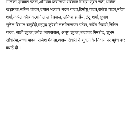
भलिका,प्रकाश पटेल,अभिषेक करोसिया,रविकांत मिश्रा,सुवेग राठी,अंकित
खड़ायता,सचिन चौहान,दयाल भत्कारे,मदन यादव,हिमांशु यादव,राजेश यादव,महेश
शर्मा,कपिल कौशिक,मांगीलाल रेडवाल, लोकेश हार्डिया,टंटू शर्मा,सुभाष
सुनेल,विशाल चतुर्वेदी,महमूद कुरेशी,लक्ष्मीनारायण पटेल, सर्वेश तिवारी,नितिन
यादव, साक्षी शुक्ला,लवेश जायसवाल, अनूप शुक्ला,बादशाह मिमरोट, शुभम
साँवरिया,बच्चा यादव, राजेश मेवाड़ा,अक्षय तिवारी ने शुक्ला के निवास पर पहुंच कर
बधाई दी ।