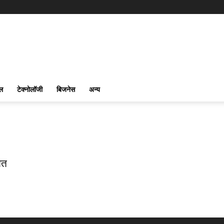
ल
टेक्नोलॉजी
बिजनेस
अन्य
षित