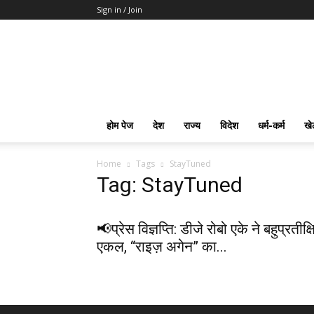
Sign in / Join
mpd
Slot
Gacor
Slot
Pragmatic
Toto
होम पेज
देश
राज्य
विदेश
धर्म-कर्म
खे
Slot
Terpercaya
Home
Tags
StayTuned
Tag: StayTuned
📢प्रेस विज्ञप्ति: डीजे रोबो एके ने बहुप्रतीक्
एकल, “राइज़ अगेन” का...