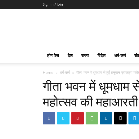
Sign in / Join
mpd
Slot
Gacor
Slot
Pragmatic
Toto
होम पेज
देश
राज्य
विदेश
धर्म-कर्म
खे
Slot
Terpercaya
Home
धर्म-कर्म
गीता भवन में धूमधाम से हुई हनुमान प्राकट्य मह
गीता भवन में धूमधाम स
महोत्सव की महाआरती