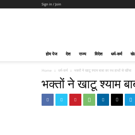
Sign in / Join
mpd
Slot
Gacor
Slot
Pragmatic
Toto
होम पेज
देश
राज्य
विदेश
धर्म-कर्म
खे
Slot
Terpercaya
Home
धर्म-कर्म
भक्तों ने खाटू श्याम बाबा का रथ हाथों से खींचा
भक्तों ने खाटू श्याम ब