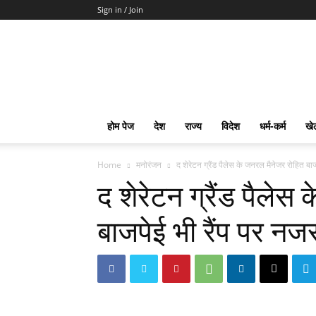
Sign in / Join
mpd
Slot
Gacor
Slot
Pragmatic
Toto
होम पेज
देश
राज्य
विदेश
धर्म-कर्म
खे
Slot
Terpercaya
Home
मनोरंजन
द शेरेटन ग्रैंड पैलेस के जनरल मैनेजर रोहित बाजप
द शेरेटन ग्रैंड पैलेस
बाजपेई भी रैंप पर न