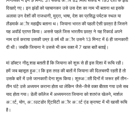
निर्णायकों ने इन 9 मिनट 31 सेकंड अौर 82 मिली सेकंड में 195 देशों के झंडे
दिखाऐ गए। इन झंडों को पहचानकर उसे उस देश का नाम भी बताना था इसके
अलावा उन देशों की राजधानी, मुद्रा, भाषा, देश का प्रसिद्ध पर्यटक स्थल या
लैंडमार्क अौर महाद्वीप बताना थ। जियाना भारत की पहली ऐसी छात्रा है जिसने
यह अवॉर्ड प्राप्त किया। अससे पहले जिस भारतीय छात्र ने यह रिकार्ड अपने
नाम दर्ज कराया उसकी उम्र 8 वर्ष थी अौर उसने 13 मिनट में 6 ही जानकारी
दी थी। जबकि जियाना ने उससे भी कम वक्त में 7 खास बातें बताई।
मां डॉक्टर नीतू शाह बताती हैं कि जियाना को शुरू से ही इस दिशा में रूचि रही।
हमें जब बहसूस हुअा कि इस तरह की बातों में जियाना की दिलचस्पी रहती है तो
उसके बारें में उसे जानकारी देना शुरू किया। शुरुअाती दिनों में जरूर हमें तीन-
तीन घंटे उसे अध्ययन कराना होता था लेकिन जैसे-जैसे वक्त बीतता गया उसे सब
याद होता गया। डेली कॉलेज में अध्ययनरत जियाना को शतरंज खेलने, मार्शल
अार्ट, योग, अाउटडोर एि्टविटी अौर अार्ट एंड क्राफ्ट में भी खासी रूचि
है।