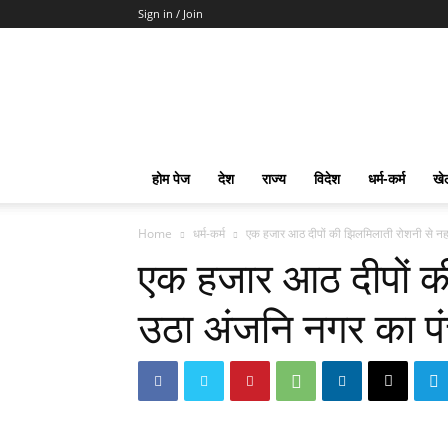
Sign in / Join
mpd
Slot
Gacor
Slot
Pragmatic
Toto
होम पेज
देश
राज्य
विदेश
धर्म-कर्म
खे
Slot
Terpercaya
Home
धर्म-कर्म
एक हजार आठ दीपों की झिलमिलाती रोशनी से नह
एक हजार आठ दीपों क
उठा अंजनि नगर का प