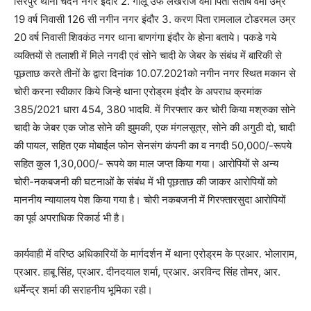
सिरपुर थाना चंदन नगर इंदौर 2. गोलू उर्फ लेखराज वर्मा पिता संतोष वर्मा उम्र
19 वर्ष निवासी 126 सी नगीन नगर इंदौर 3. करण पिता रामलाल टोडरमल उम्र
20 वर्ष निवासी शिवकंठ नगर थाना बाणगंगा इंदौर के होना बताये। पकडे गये
व्यक्तियों से तलाशी में मिले नगदी एवं सोने चादी के जेबर के संबंध में बारिकी से
पूछताछ करते तीनों के द्वारा दिनांक 10.07.2021को नगीन नगर स्थित मकान से
चोरी करना स्वीकार किये जिन्हे थाना एरोड्रम इंदौर के अपराध क्रमांक
385/2021 धारा 454, 380 भादवि. में गिरफ्तार कर चोरी किया मश्रुका सोने
चादी के जेबर एक जोड सोने की झुमकी, एक मंगलसूत्र, सोने की अगुठी दो, चादी
की पायल, सहित एक मोबाईल फोन सेनसंग कंपनी का व नगदी 50,000/-रूपये
सहित कुल 1,30,000/- रूपये का माल जप्त किया गया। आरोपियों से अन्य
चोरी-नकबजनी की घटनाओं के संबंध में भी पूछताछ की जाकर आरोपियों को
माननीय न्यायालय पेश किया गया है। चोरी नकबजनी में गिरफ्तारसुदा आरोपियों
का पूर्व अपराधिक रिकार्ड भी है।
कार्यवाही में वरिष्ठ अधिकारियों के मार्गदर्शन में थाना एरोड्रम के प्रआर. भोलाराम,
प्रआर. हाबू सिंह, प्रआर. दीनदयाल शर्मा, प्रआर. अरविन्द सिंह तोमर, आर.
धर्मेन्द्र शर्मा की सराहनीय भूमिका रही।