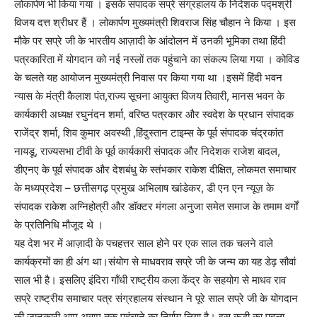
लोकार्पण भी किया गया । इसके संपादक सप्रे संग्रहालय के निदेशक पद्मश्री
विजय दत्त श्रीधर हैं । लोकार्पण मुख्यमंत्री शिवराज सिंह चौहान ने किया । इस
मौके पर सप्रे जी के भारतीय आज़ादी के आंदोलन में उनकी भूमिका तथा हिंदी
पत्रकारिता में योगदान को नई नस्लों तक पहुंचाने का संकल्प लिया गया । कोविड
के चलते यह आयोजन मुख्यमंत्री निवास पर किया गया था ।इसमें हिंदी भवन
न्यास के मंत्री कैलाश पंत,राज्य सूचना आयुक्त विजय तिवारी, मानस भवन के
कार्यकारी अध्यक्ष रघुनंदन शर्मा, वरिष्ठ पत्रकार और स्वदेश के प्रधान संपादक
राजेंद्र शर्मा, शिव कुमार अवस्थी ,हिंदुस्तान टाइम्स के पूर्व संपादक चंद्रकांत
नायडू, राज्यसभा टीवी के पूर्व कार्यकारी संपादक और निदेशक राजेश बादल,
डीएनए के पूर्व संपादक और देशबंधु के स्तंभकार राकेश दीक्षित, लोकमत समाचार
के मध्यप्रदेश – छत्तीसगढ़ प्रमुख अभिलाष खांडेकर, डी एन एन न्यूज़ के
संपादक राकेश अग्निहोत्री और डॉक्टर मंगला अनुजा समेत समाज के तमाम वर्गों
के प्रतिनिधि मौजूद थे ।
यह देश भर में आज़ादी के पचहत्तर साल होने पर एक साल तक चलने वाले
कार्यक्रमों का ही अंग था।संयोग से माधवराव सप्रे जी के जन्म का यह डेढ़ सौवां
साल भी है। इसलिए इंदिरा गाँधी राष्ट्रीय कला केंद्र के सहयोग से माधव राव
सप्रे राष्ट्रीय समाचार पत्र संग्रहालय संस्थान ने पूरे साल सप्रे जी के योगदान
की जानकारी आम अवाम तक पहुंचाने का निर्णय लिया है। इस कड़ी का पहला