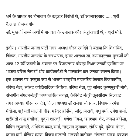
धर्म के आधार पर विभाजन के कट्टर विरोधी थे, डॉ श्यामाप्रसाद…… श्री
कैलाश विजयवर्गीय
डॉ. मुखर्जी सच्चे अर्थों में मानवता के उपासक और सिद्धांतवादी थे,- श्री मोघे.
इंदौर। भारतीय जनता पार्टी नगर अध्यक्ष गौरव रणदिवे ने बताया कि शिक्षाविद्,
चिंतक, भारतीय जनसंघ के संस्थापक, हमारे आराध्य डॉ. श्यामाप्रसाद मुखर्जी की
आज 120वीं जयंती के अवसर पर विजयनगर चौराहा स्थित उनकी प्रतिमा पर
भाजपा वरिष्ठ नेताओं और कार्यकर्ताओं ने माल्यार्पण कर उनका स्मरण किया।
इस अवसर पर प्रमुख रूप से भाजपा राष्ट्रीय महासचिव कैलाश विजयवर्गीय,
वरिष्ठ नेता, सांसद ज्योतिरादित्य सिंधिया, वरिष्ठ नेता, पूर्व सांसद कृष्णमुरारी मोघे,
संभागीय संगठनमंत्री जयपालसिंह चावड़ा, केबिनेट मंत्री तुलसीराम सिलावट,
नगर अध्यक्ष गौरव रणदिवे, जिला अध्यक्ष डॉ राजेश सोनकर, विधायक रमेश
मेंदोला, श्रीमती मालिनी गौड़, महेंद्र हार्डिया, जीतू जिराती, मधु वर्मा, उमेश शर्मा,
श्रीमती अंजू मखीजा, मुद्रा शास्त्री, गणेश गोयल, घनश्याम शेर, कमल बाघेला,
विपिन खुजनेरी, अभिषेक बबलू शर्मा, नानूराम कुमावत, संदीप दुबे, मुकेश मंगल,
कमल वर्मा, वीरेंद्र व्यास, विजय मालानी, मनस्वी पाटीदार, गंगाराम यादव, ब्रजेश