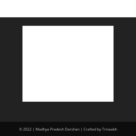
© 2022 | Madhya Pradesh Darshan | Crafted by Trinaabh