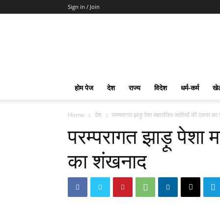
Sign in / Join
mpd
Slot
Gacor
Slot
Pragmatic
Toto
होम पेज
देश
राज्य
विदेश
धर्म-कर्म
खे
Slot
Terpercaya
Home
देश
परम्परागत झाड़ू पेशा महादलित जातियों की एकता का
परम्परागत झाड़ू पेशा
का शंखनाद