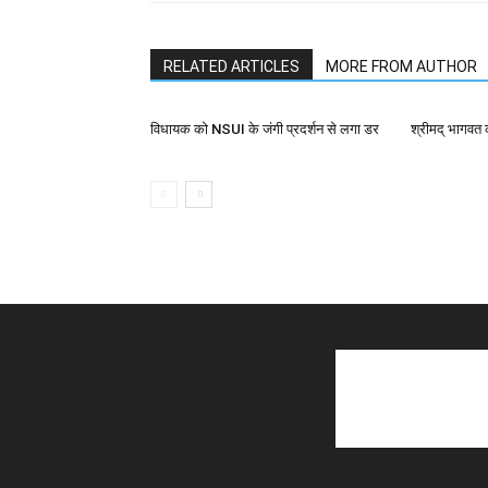
RELATED ARTICLES
MORE FROM AUTHOR
विधायक को NSUI के जंगी प्रदर्शन से लगा डर
श्रीमद् भागवत