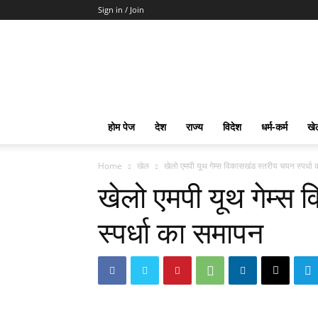
Sign in / Join
mpd
Slot
Gacor
Slot
Pragmatic
Toto
होम पेज
देश
राज्य
विदेश
धर्म-कर्म
खे
Slot
Terpercaya
Home
खेल
खेलो एमपी यूथ गेम्स विकासखंड स्तरीय चयन स्पर्धा
खेलो एमपी यूथ गेम्स
स्पर्धा का समापन