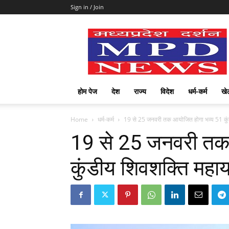
Sign in / Join
mpd
Slot
Gacor
Slot
Pragmatic
Toto
होम पेज
देश
राज्य
विदेश
धर्म-कर्म
खे
Slot
Terpercaya
Home
धर्म-कर्म
19 से 25 जनवरी तक आयोजित होगा भव्य 51 कुंड
19 से 25 जनवरी तक
कुंडीय शिवशक्ति महाय