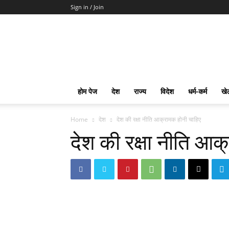
Sign in / Join
mpd
Slot
Gacor
Slot
Pragmatic
Toto
होम पेज
देश
राज्य
विदेश
धर्म-कर्म
खे
Slot
Terpercaya
Home
देश
देश की रक्षा नीति आक्रामक होनी चाहिए
देश की रक्षा नीति आक