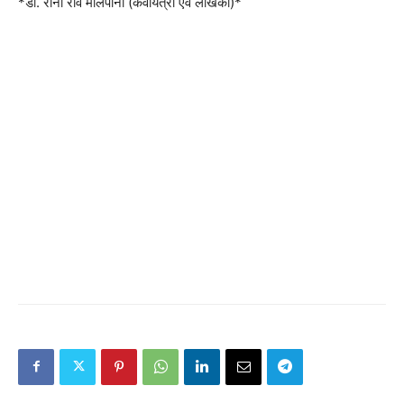
*डॉ. रीना रवि मालपानी (कवयित्री एवं लेखिका)*